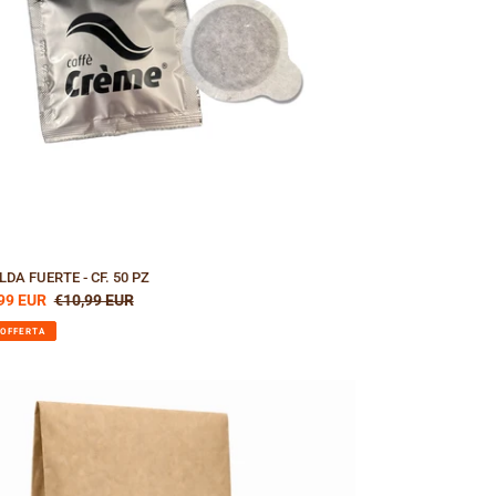
LDA FUERTE - CF. 50 PZ
zzo
99 EUR
Prezzo
€10,99 EUR
ntato
di
 OFFERTA
listino
LOMBIA
FFÈ
CIALTY