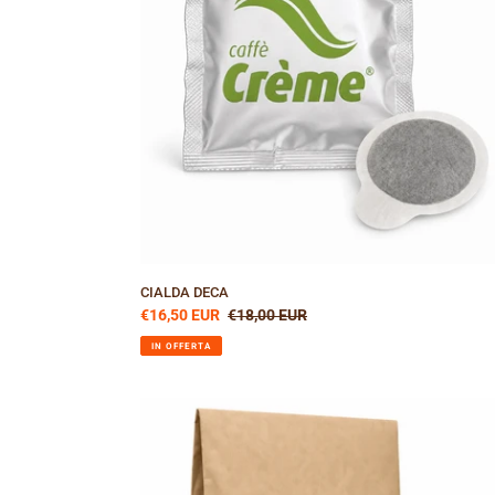
CIALDA DECA
Prezzo
€16,50 EUR
Prezzo
€18,00 EUR
scontato
di
IN OFFERTA
listino
BRAZIL
CATUCAI
-
CAFFÈ