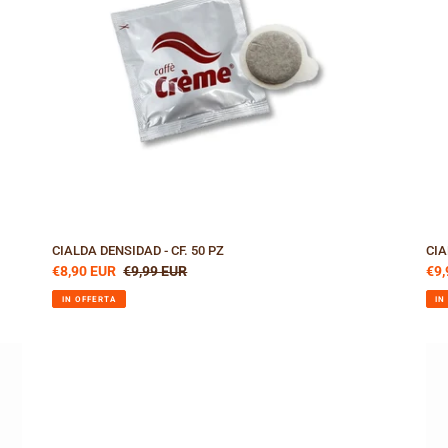
CIALDA DENSIDAD - CF. 50 PZ
CIA
Prezzo
€8,90 EUR
Prezzo
€9,99 EUR
Pre
€9,
scontato
di
sco
IN OFFERTA
IN
listino
KIT
CO
DEGUSTAZIONE
-
CAFFÈ
CA
IN
SPE
CIALDA
-