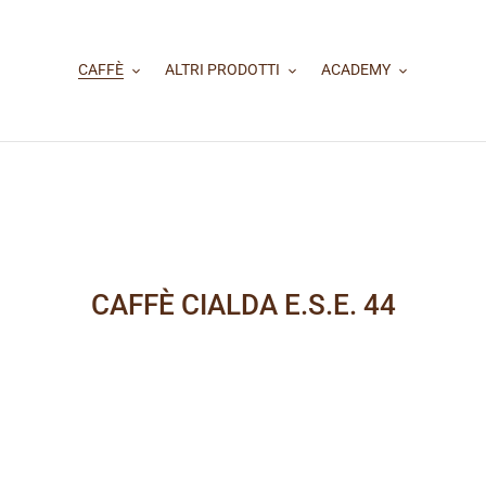
CAFFÈ
ALTRI PRODOTTI
ACADEMY
C
CAFFÈ CIALDA E.S.E. 44
o
l
l
e
z