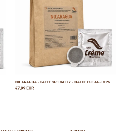
-
CIALDE
ESE
44
-
CF25
NICARAGUA - CAFFÈ SPECIALTY - CIALDE ESE 44 - CF25
Prezzo
€7,99 EUR
di
listino