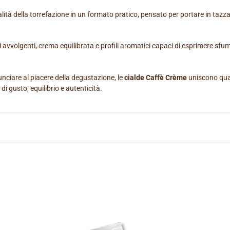
i
ità della torrefazione in un formato pratico, pensato per portare in tazz
o
n
volgenti, crema equilibrata e profili aromatici capaci di esprimere sfuma
e
:
unciare al piacere della degustazione, le
cialde Caffè Crème
uniscono quali
 gusto, equilibrio e autenticità.
CIALDA
CI
DENSIDAD
FU
-
-
CF.
CF.
50
50
PZ
PZ