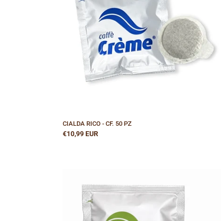
CIALDA RICO - CF. 50 PZ
Prezzo
€10,99 EUR
di
listino
CIALDA
DECA