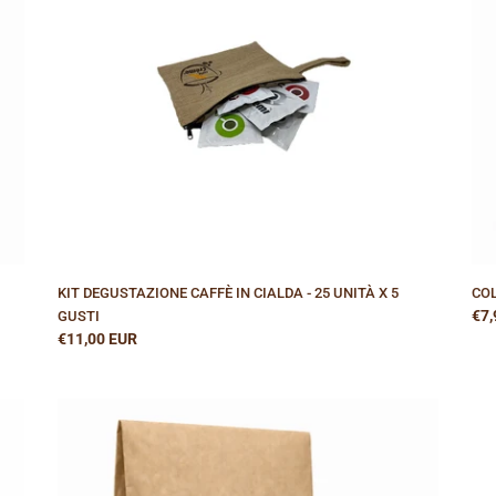
-
CI
25
ES
UNITÀ
44
X
CF
5
GUSTI
KIT DEGUSTAZIONE CAFFÈ IN CIALDA - 25 UNITÀ X 5
COL
Pre
€7,
GUSTI
Prezzo
€11,00 EUR
di
di
list
listino
NICARAGUA
-
CAFFÈ
SPECIALTY