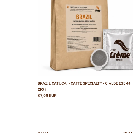
SPECIALTY
-
CIALDE
ESE
44
CF25
BRAZIL CATUCAI - CAFFÈ SPECIALTY - CIALDE ESE 44
CF25
Prezzo
€7,99 EUR
di
listino