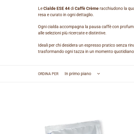
Le
Cialde ESE 44
di
Caffè Crème
racchiudono la qual
resa e curato in ogni dettaglio.
Ogni cialda accompagna la pausa caffè con profumi av
alle selezioni più ricercate e distintive.
Ideali per chi desidera un espresso pratico senza rin
trasformando ogni tazza in un momento quotidiano di
ORDINA PER
CIALDA
RICO
-
CF.
50
PZ