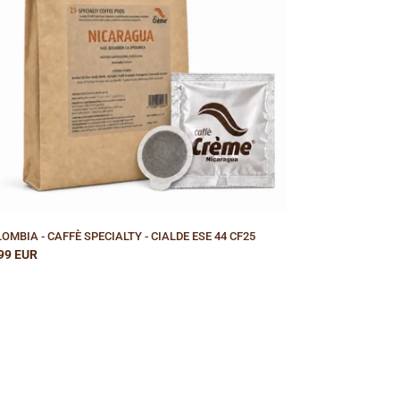
ALDE
E
25
OMBIA - CAFFÈ SPECIALTY - CIALDE ESE 44 CF25
zzo
99 EUR
ino